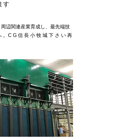
ます
! 周辺関連産業育成し、最先端技
へ 。C G 信 長 小 牧 城 下 さ い 再