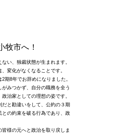
CONTACT
小牧市へ！
えない、独裁状態が生まれます。
は、
変化がなくなることです。
2期8年でお辞めになりました。
しがみつかず、自分の職務を全う
、政治家としての理想の姿です。
別だと勘違いをして、公
約の３期
民との約束を破る行為であり、政
の皆様の元へと政治を取り戻しま