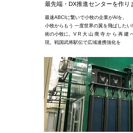
最先端・DX推進センターを作り
​最速ABCIに繋いで小牧の企業がAIを。
小牧からもう 一度世界の翼を飛ばしたい
術の小牧に。
V R 大 山 廃 寺 か ら 再 建 
現。戦国武将駅伝で広域連携強化を