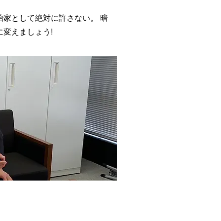
治家として絶対に許さない。 暗
に変えましょ
う!