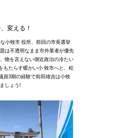
今、変える！
屈な小牧市 役所、前回の市長選挙
どの問題は不透明なまま市外業者が優先
害、物を言えない側近政治の冷たい
をもたらす暖かい小 牧市へと、松
議員3期の経験で前田雄吉は小牧
ましょう!