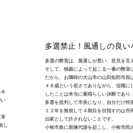
PROFILE
​多選禁止！風通しの良い
多選の弊害は、風通しが悪い、意見を言
そして、独裁によって起こる一番の弊害
だから、お隣時の犬山市の山田拓郎市長は
４８歳という若さでありながら、役職に
る今
したことは本当に素晴らしい決断であり
想い
多選を批判して市長になり、自分だけ特
１２年を無視して４期目を目指すのは市
改革
治家として許されないことです。
新し
​小牧市政に新陳代謝を起こし、小牧市民