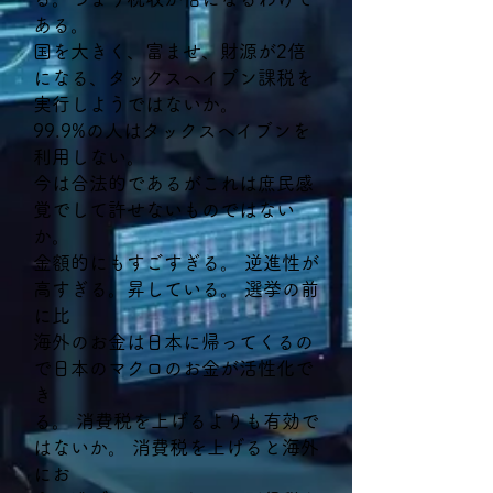
ある。
国を大きく、富ませ、財源が2倍
になる、タックスヘイブン課税を
実行しようではないか。
99.9%の人はタックスヘイブンを
利用しない。
今は合法的であるがこれは庶民感
覚でして許せないものではない
か。
金額的にもすごすぎる。 逆進性が
高すぎる。昇している。 選挙の前
に比
海外のお金は日本に帰ってくるの
で日本のマクロのお金が活性化で
き
る。 消費税を上げるよりも有効で
はないか。 消費税を上げると海外
にお