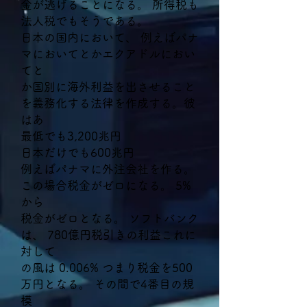
金が逃げることになる。 所得税も
法人税でもそうである。
日本の国内において、 例えばパナ
マにおいてとかエクアドルにおい
てと
か国別に海外利益を出させること
を義務化する法律を作成する。彼
はあ
最低でも3,200兆円
日本だけでも600兆円
例えばパナマに外注会社を作る。
この場合税金がゼロになる。 5%
から
税金がゼロとなる。 ソフトバンク
は、 780億円税引きの利益これに
対して
の風は 0.006% つまり税金を500
万円となる。 その間で4番目の規
模