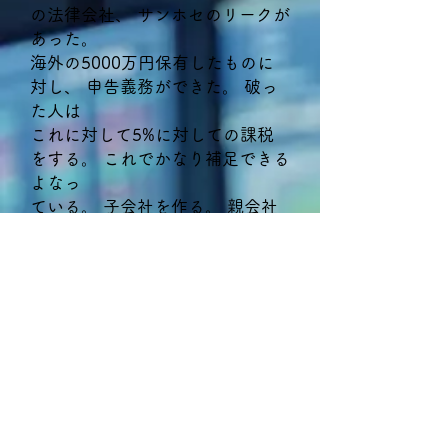
の法律会社、 サンホセのリークが
あった。
海外の5000万円保有したものに
対し、 申告義務ができた。 破っ
た人は
これに対して5%に対しての課税
をする。 これでかなり補足できる
よなっ
ている。 子会社を作る。 親会社
からの子会社を作れない｡
①50%比率の会社で子会社を作っ
ても一心同体の会社であれば損
金として落とせない。
それを20%までに下げる。 関係会
社になるので損金で落とせなくな
る。
日本と同じ会社であれば課税に切
り替える。
②英語のわかる税務署員が少ない