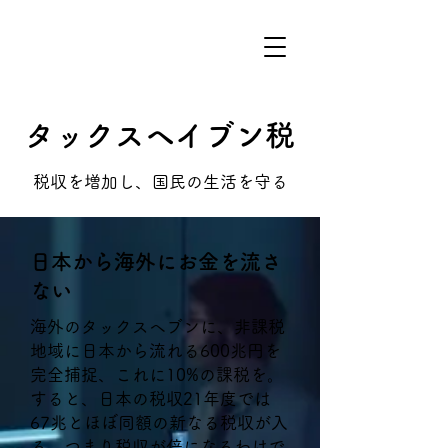
タックスヘイブン税
税収を増加し、国民の生活を守る
日本から海外にお金を流さ
ない
海外のタックスヘブンに、非課税
地域に日本から流れる600兆円を
完全捕捉、これに10%の課税を。
すると、日本の税収21年度では
67兆とほぼ同額の新なる税収が入
る。つまり税収が倍になるわけで